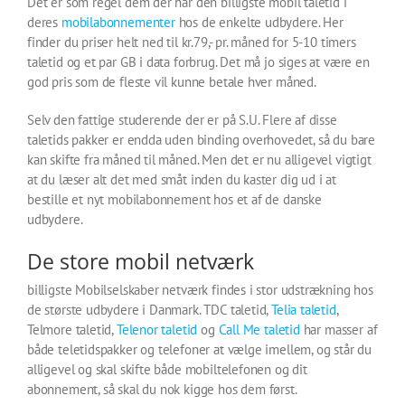
Det er som regel dem der har den billigste mobil taletid i
deres
mobilabonnementer
hos de enkelte udbydere. Her
finder du priser helt ned til kr.79,- pr. måned for 5-10 timers
taletid og et par GB i data forbrug. Det må jo siges at være en
god pris som de fleste vil kunne betale hver måned.
Selv den fattige studerende der er på S.U. Flere af disse
taletids pakker er endda uden binding overhovedet, så du bare
kan skifte fra måned til måned. Men det er nu alligevel vigtigt
at du læser alt det med småt inden du kaster dig ud i at
bestille et nyt mobilabonnement hos et af de danske
udbydere.
De store mobil netværk
billigste Mobilselskaber netværk findes i stor udstrækning hos
de største udbydere i Danmark. TDC taletid,
Telia taletid
,
Telmore taletid,
Telenor taletid
og
Call Me taletid
har masser af
både teletidspakker og telefoner at vælge imellem, og står du
alligevel og skal skifte både mobiltelefonen og dit
abonnement, så skal du nok kigge hos dem først.