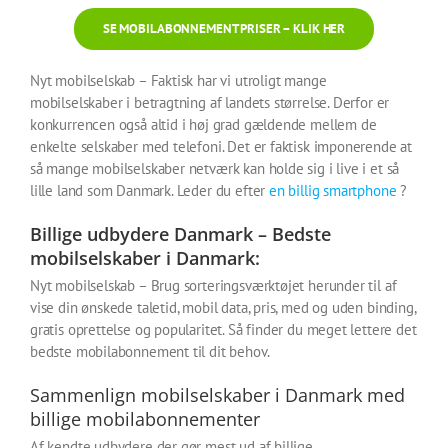
SE MOBILABONNEMENT PRISER – KLIK HER
Nyt mobilselskab – Faktisk har vi utroligt mange
mobilselskaber i betragtning af landets størrelse. Derfor er
konkurrencen også altid i høj grad gældende mellem de
enkelte selskaber med telefoni. Det er faktisk imponerende at
så mange mobilselskaber netværk kan holde sig i live i et så
lille land som Danmark. Leder du efter
en billig smartphone
?
Billige udbydere Danmark – Bedste
mobilselskaber i Danmark:
Nyt mobilselskab – Brug sorteringsværktøjet herunder til af
vise din ønskede taletid, mobil data, pris, med og uden binding,
gratis oprettelse og popularitet. Så finder du meget lettere det
bedste mobilabonnement til dit behov.
Sammenlign mobilselskaber i Danmark med
billige mobilabonnementer
Af kendte udbydere der gør mest ud af billige