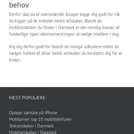
behov
Derfor skal du af ovenstående årsager kigge dig godt for når
du kigger på de enkelte mobil selskaber. Blandt de
mobilselskaber du finder i Danmark er der nemlig masser af
forskellige typer abonnementstyper at vælge imellem i dag.
Kig dig derfor godt for blandt de mange udbydere inden du
vælger hvilket af disse mobil selskaber du beslutter dig for at
bruge.
MEST POPULÆRE:
Optage samtale på iPhone
Mobilpriser top 10 mobiltelefoner
Teleselskaber i Danmark
Mobilselskaber i Danmark