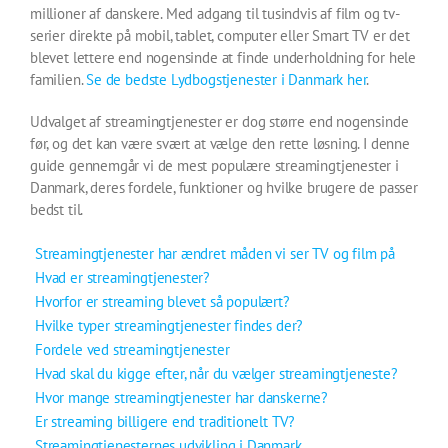
millioner af danskere. Med adgang til tusindvis af film og tv-
serier direkte på mobil, tablet, computer eller Smart TV er det
blevet lettere end nogensinde at finde underholdning for hele
familien.
Se de bedste Lydbogstjenester i Danmark her
.
Udvalget af streamingtjenester er dog større end nogensinde
før, og det kan være svært at vælge den rette løsning. I denne
guide gennemgår vi de mest populære streamingtjenester i
Danmark, deres fordele, funktioner og hvilke brugere de passer
bedst til.
Streamingtjenester har ændret måden vi ser TV og film på
Hvad er streamingtjenester?
Hvorfor er streaming blevet så populært?
Hvilke typer streamingtjenester findes der?
Fordele ved streamingtjenester
Hvad skal du kigge efter, når du vælger streamingtjeneste?
Hvor mange streamingtjenester har danskerne?
Er streaming billigere end traditionelt TV?
Streamingtjenesternes udvikling i Danmark